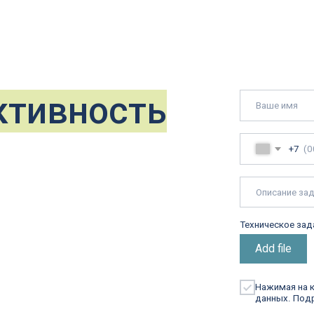
Техническое задание / чертежи
Add file
Нажимая на кнопку, я даю
сог
данных. Подробнее об обрабо
Отправит
Сверла корпусные специальные
 05 60