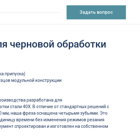
Задать вопрос
ля черновой обработки
а припуска)
езцов модульной конструкции
производства разработана для
ки стали 40Х. В отличие от стандартных решений с
 мм, наша фреза оснащена четырьмя зубьями. Это
единицу времени без изменения режимов резания
трумент спроектирован и изготовлен на собственном