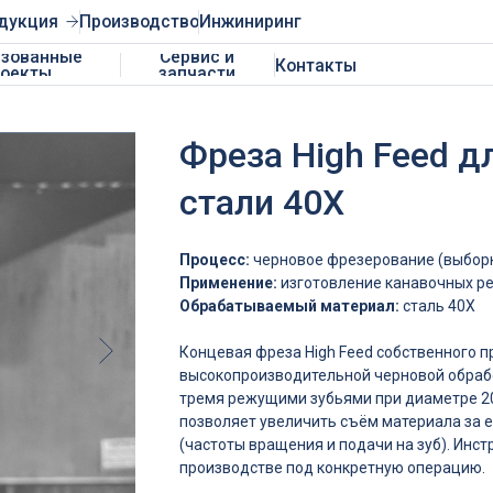
Производство
Инжиниринг
ные
Сервис и
Контакты
запчасти
Фреза High Feed д
стали 40Х
Процесс:
черновое фрезерование (выборк
Применение:
изготовление канавочных р
Обрабатываемый материал:
сталь 40Х
Концевая фреза High Feed собственного 
высокопроизводительной черновой обработ
тремя режущими зубьями при диаметре 20
позволяет увеличить съём материала за 
(частоты вращения и подачи на зуб). Инс
производстве под конкретную операцию.