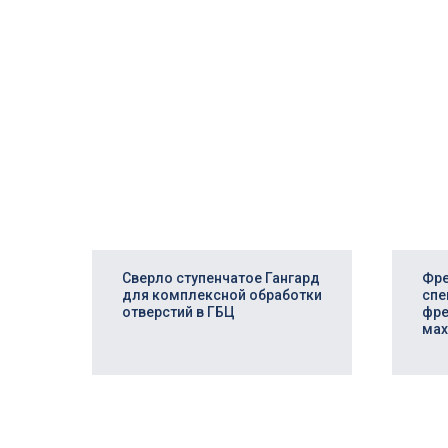
Сверло ступенчатое Гангард
Фре
Профессиональная разработка
для комплексной обработки
спе
отверстий в ГБЦ
фре
мах
Повысьте эффект
производства!