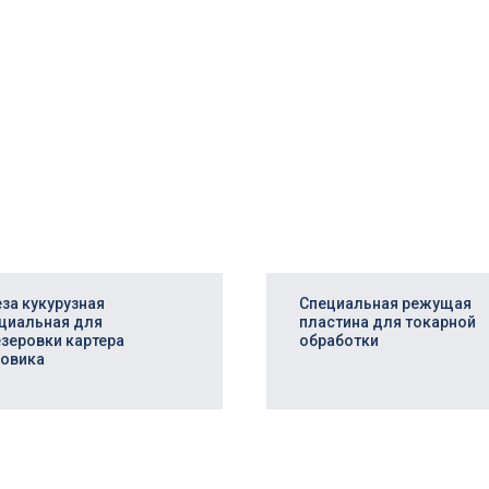
за кукурузная
Специальная режущая
циальная для
пластина для токарной
зеровки картера
обработки
овика
ивность
+7