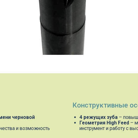
Конструктивные особенности
ерновой
4 режущих зуба
– повышение минутной 
Геометрия High Feed
– малый угол в пл
 и возможность
инструмент и работу с высокими подача