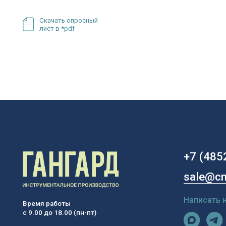
sale@cnc76.r
Написать нам
Время работы
с 9.00 до 18.00 (пн-пт)
150003, Россия, г. Ярославль,
пр. Октября, 88в, оф. 8
© ООО «Гангард», ИНН 7810669770
Инструментальные решения с 2017 года