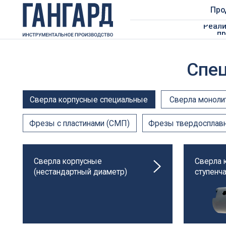
Продукция
Реализован
проекты
Специа
Сверла корпусные специальные
Сверла монолитные с
Фрезы с пластинами (СМП)
Фрезы твердосплавные
Сверла корпусные
Сверла корпус
(нестандартный диаметр)
ступенчатые
Сверла корпусные
Ружейные (пуш