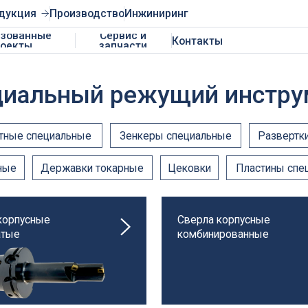
Производство
Инжиниринг
ные
Сервис и
Контакты
запчасти
льный режущий инструмент
пециальные
Зенкеры специальные
Развертки специальные
Державки токарные
Цековки
Пластины специальные
ные
Сверла корпусные
комбинированные
ечные)