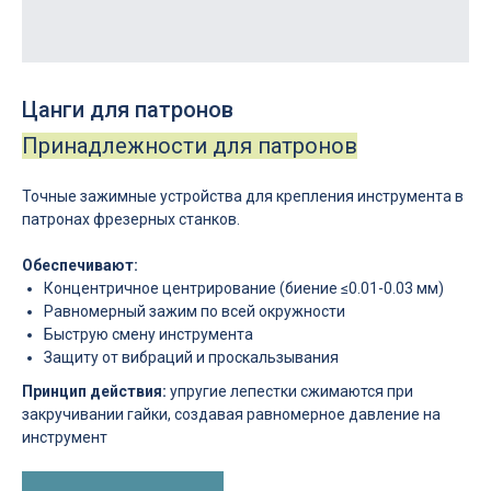
Цанги для патронов
Принадлежности для патронов
Точные зажимные устройства для крепления инструмента в
патронах фрезерных станков.
Обеспечивают:
Концентричное центрирование (биение ≤0.01-0.03 мм)
Равномерный зажим по всей окружности
Применение:
Быструю смену инструмента
Защиту от вибраций и проскальзывания
Фрезерование — ER-32, ER-40
Сверление — ER-16, ER-20
Принцип действия:
упругие лепестки сжимаются при
Растачивание — TG-100
закручивании гайки, создавая равномерное давление на
Решение проблемы:
инструмент
Проскальзывание
— Увеличьте момент
затяжки на 20%