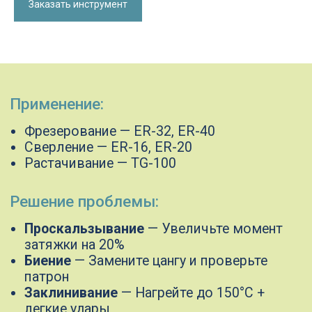
Заказать инструмент
Биение
— Замените цангу и проверьте
патрон
Заклинивание
— Нагрейте до 150°C +
легкие удары
Компания "Гангард" — партнер
в инструментальных решениях
Специализируемся на изготовлении
режущего инструмента по металлу по
чертежам любой сложности
Предлагаем индивидуальные решения,
разработанные под ваши задачи, если
стандартные варианты не подходят
Создадим новый инструмент или его
аналог, точно соответствующий вашим
требованиям
Обращайтесь, чтобы получить
надежный инструмент, который
повысит эффективность вашего
производства