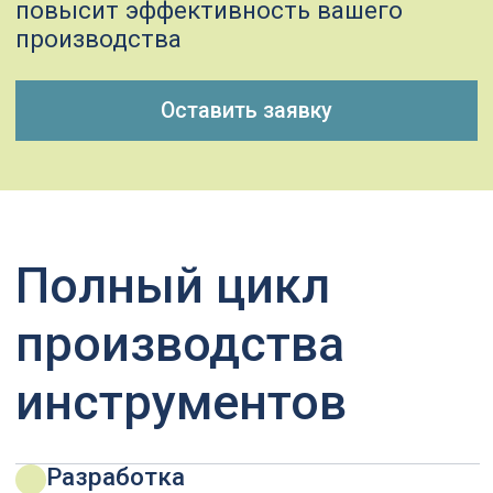
Изготовление
используем токарные, фрезерные
и шлифовальные обрабатывающие
центры для создания инструментов
с точностью до микрона
Контроль качества
тестируем инструменты на
соответствие заявленным
характеристикам и вашим
требованиям
Сопровождение
улучшение качества инструмента,
проведение испытаний
Импортозамещение