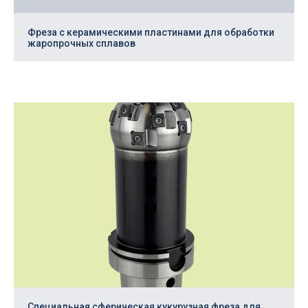
с 9.00 до 18.00 (пн-пт)
150003, Россия, г. Ярославль,
Фреза с керамическими пластинами для обработки
пр. Октября, 88в, оф. 8
жаропрочных сплавов
+7
(4852) 77 05 60
sale@cnc76.ru
Написать нам
© ООО «Гангард», ИНН 7810669770
Инструментальные решения с 2017 года
ВОПРОС — ОТВЕТ
Заказать свой инструмент
Специальная сферическая кукурузная фреза для