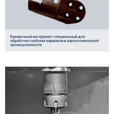
Профессиональная разработка
Повысьте
эффективность
производства!
Канавочный инструмент специальный для
обработки глубоких карманов в аэрокосмической
промышленности
Заполните заявку и мы изготовим
режущий инструмент под ваши задачи
+7