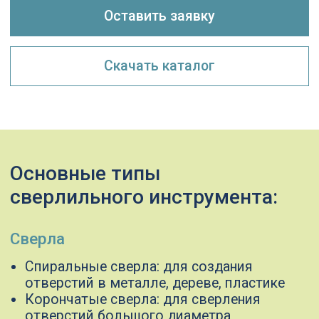
Спиральные сверла: для создания
отверстий в металле, дереве, пластике
Корончатые сверла: для сверления
отверстий большого диаметра
Ступенчатые сверла: для создания
отверстий с несколькими диаметрами
Сверла с твердосплавными напайками:
для обработки твердых материалов
Зенкеры
Для обработки отверстий с целью
улучшения качества поверхности и
точности
Развертки
Для окончательной обработки отверстий
с высокой точностью и чистотой
поверхности
Цековки
Для обработки торцовых поверхностей
и создания фаски