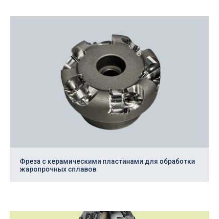
пр. Октября, 88в, оф. 8
+7
(4852) 77 05 60
sale@cnc76.ru
Написать нам
© ООО «Гангард», ИНН 7810669770
Инструментальные решения с 2017 года
ВОПРОС — ОТВЕТ
Заказать свой инструмент
Фреза с керамическими пластинами для обработки
жаропрочных сплавов