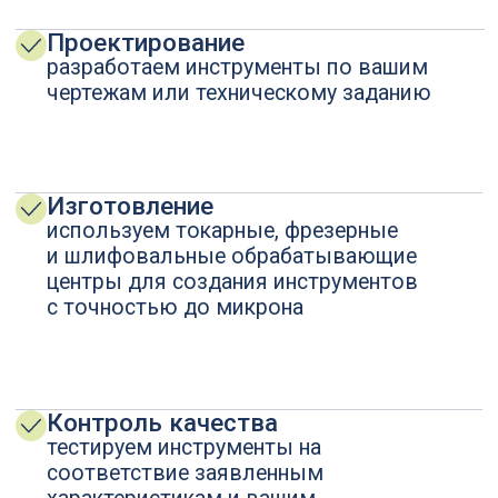
Твердосплавные фрезы
Державки токарные
Цековки
Пластины специальные