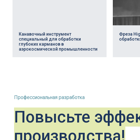
Профессиональная разработка
Повысьте эффект
Канавочный инструмент
Фреза Hi
специальный для обработки
обработк
производства!
глубоких карманов в
аэрокосмической промышленности
Заполните заявку и мы изготовим
режущий инструмент под ваши задачи
Скачать опросный
лист в *pdf