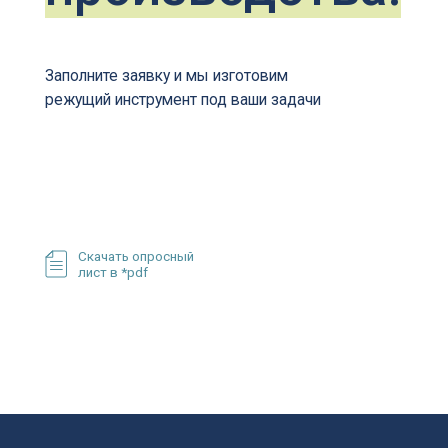
+7
(4852) 77
sale@cnc76.r
Написать нам
Время работы
с 9.00 до 18.00 (пн-пт)
150003, Россия, г. Ярославль,
пр. Октября, 88в, оф. 8
© ООО «Гангард», ИНН 7810669770
Инструментальные решения с 2017 года