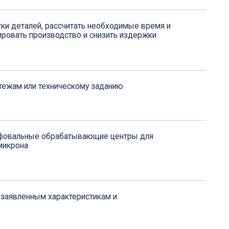
ническому заданию
рабатывающие центры для
арактеристикам и
й
ллу,