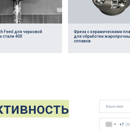
ивность
gh Feed для черновой
Фреза с керамическими пл
и стали 40Х
для обработки жаропрочны
сплавов
+7
Техническое задание / чертежи
Add file
Нажимая на кнопку, я даю
сог
данных. Подробнее об обрабо
Отправит