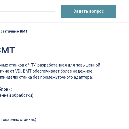
Задать вопрос
 статичные BMT
BMT
рных станков с ЧПУ, разработанная для повышенной
тличие от VDI, BMT обеспечивает более надежное
 шпинделю станка без промежуточного адаптера.
блоки:
енней обработки)
 токарных станках)