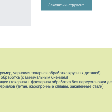
Заказать инструмент
 черновая токарная обработка крупных деталей)
тка (с минимальным биением)
карная + фрезерная обработка без переустановки детали)
 (титан, жаропрочные сплавы, закаленные стали)
тнер в инструментальных реш