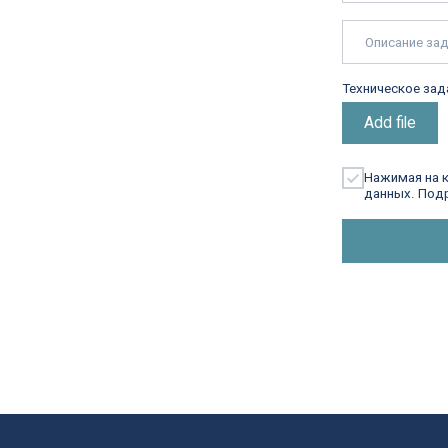
Сверла корпусные специальные
 05 60
Сверла монолитные специальные
u
Зенкеры специальные
Развертки специальные
Расточные системы специальные
Фрезы с пластинами (СМП)
Твердосплавные фрезы
Державки токарные
Цековки
Пластины специальные
ВОПРОС — ОТВЕТ