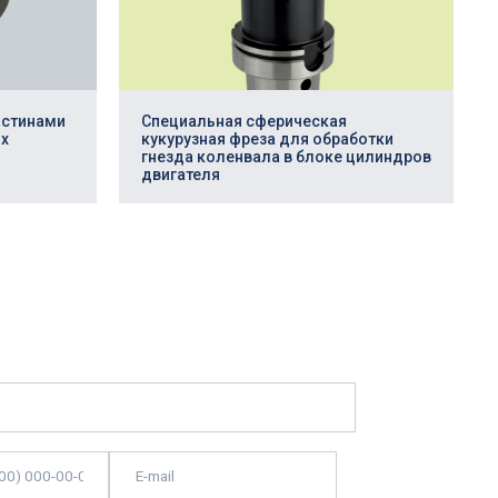
астинами
Специальная сферическая
х
кукурузная фреза для обработки
гнезда коленвала в блоке цилиндров
двигателя
ласие
на обработку персональных
тке данных читайте в
Политике
.
ь заявку