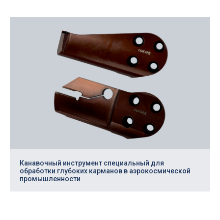
Профессиональная разработка
Повысьте
Канавочный инструмент специальный для
обработки глубоких карманов в аэрокосмической
эффективность
промышленности
производства!