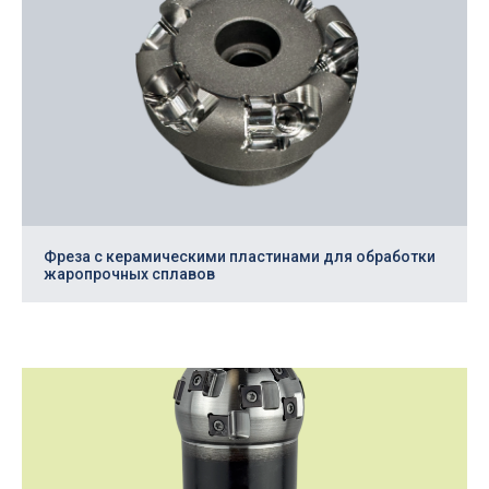
Скачать опросный
лист в *pdf
Фреза с керамическими пластинами для обработки
жаропрочных сплавов
Время работы
с 9.00 до 18.00 (пн-пт)
150003, Россия, г. Ярославль,
пр. Октября, 88в, оф. 8
+7
(4852) 77 05 60
sale@cnc76.ru
Написать нам