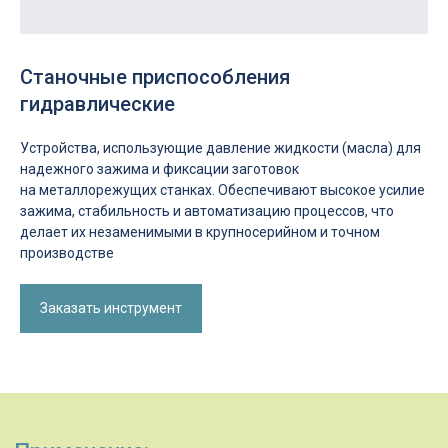
Станочные приспособления
гидравлические
Устройства, использующие давление жидкости (масла) для
надежного зажима и фиксации заготовок
на металлорежущих станках. Обеспечивают высокое усилие
Применение:
зажима, стабильность и автоматизацию процессов, что
Гидропатрон зажимает коленвал для
делает их незаменимыми в крупносерийном и точном
обработки шеек
производстве
Гидротиски фиксируют алюминиевый
корпус при чистовой обработке при
фрезеровке
Гидроцилиндры перемещают заготовку
Заказать инструмент
между операциями
Зажим сложных и тонкостенных деталей
без деформации
Обеспечение виброустойчивости при
чистовой обработке