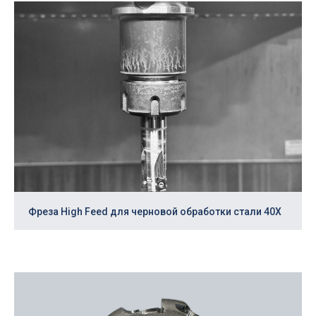
Заполните заявку и мы изготовим
режущий инструмент под ваши задачи
+7
Техническое задание / чертежи
Фреза High Feed для черновой обработки стали 40Х
Add file
Нажимая на кнопку, я даю
согласие
на обработку
персональных данных. Подробнее об обработке
данных читайте в
Политике
.
Отправить заявку