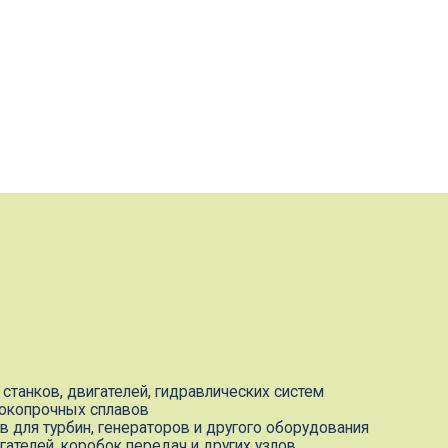
телей, гидравлических систем
плавов
енераторов и другого оборудования
ок передач и других узлов
ловиях крупносерийного и