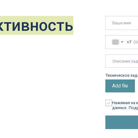
Нажимая на кнопку, я даю
сог
данных. Подробнее об обрабо
Отправит
Сверла корпусные специальные
 05 60
Сверла монолитные специальные
u
Зенкеры специальные
Развертки специальные
Расточные системы специальные
Фрезы с пластинами (СМП)
Твердосплавные фрезы
Державки токарные