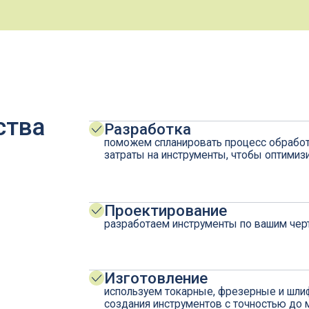
а
Разработка
поможем спланировать процесс обработки деталей, р
затраты на инструменты, чтобы оптимизировать произ
Проектирование
разработаем инструменты по вашим чертежам или тех
Изготовление
используем токарные, фрезерные и шлифовальные об
создания инструментов с точностью до микрона
Контроль качества
тестируем инструменты на соответствие заявленным х
вашим требованиям
Сопровождение
улучшение качества инструмента, проведение испытани