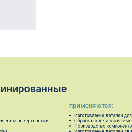
ированные
применяются:
Изготовление деталей для станков, двига
 поверхности и
Обработка деталей из высокопрочных с
Производство компонентов для турбин, г
Изготовление деталей двигателей, короб
верхностей)
Обработка металлических заготовок в ус
ьких операций за
мелкосерийного производства