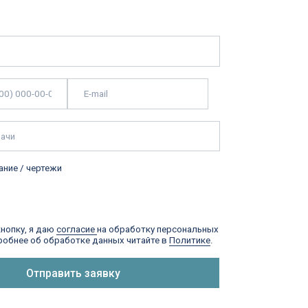
ласие
на обработку персональных
тке данных читайте в
Политике
.
ь заявку
Стандартный режущий инструмент
Инструментальная оснастка
Станочные приспособления
Каталоги