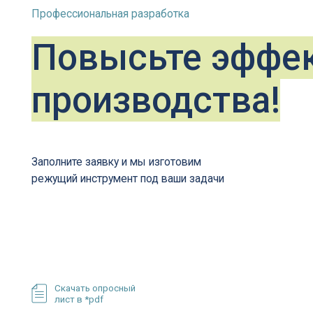
Скачать опросный
лист в *pdf
+7
(4852) 77
sale@cnc76.r
Написать нам
Время работы
с 9.00 до 18.00 (пн-пт)