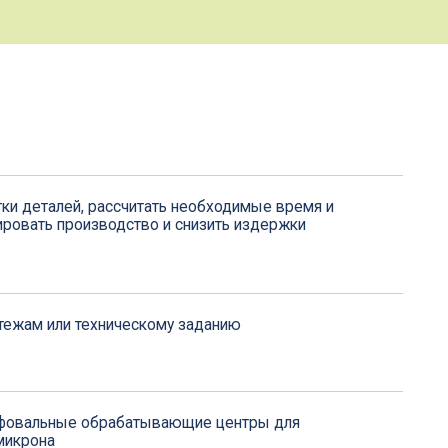
ассчитать необходимые время и
водство и снизить издержки
ническому заданию
рабатывающие центры для
арактеристикам и
й