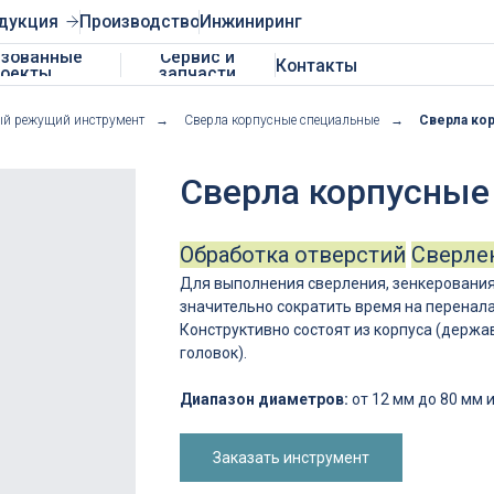
Производство
Инжиниринг
ные
Сервис и
Контакты
запчасти
й режущий инструмент
→
Сверла корпусные специальные
→
Сверла ко
Сверла корпусные
Обработка отверстий
Сверле
Для выполнения сверления, зенкерования,
значительно сократить время на перенал
Конструктивно состоят из корпуса (держа
головок).
Диапазон диаметров:
от 12 мм до 80 мм 
Заказать инструмент