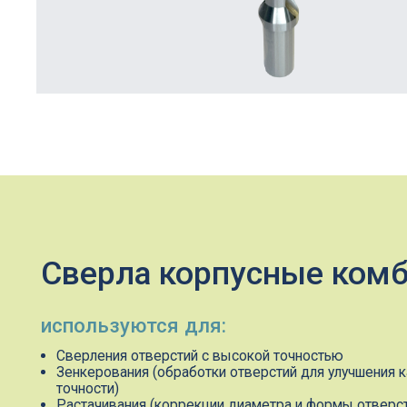
Сверла корпусные комбин
используются для:
Сверления отверстий с высокой точностью
Зенкерования (обработки отверстий для улучшения качества
точности)
Растачивания (коррекции диаметра и формы отверстий)
Обработки торцов (создания ровных и точных торцевых по
Уменьшения времени обработки за счет выполнения нескол
один проход