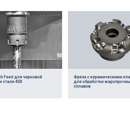
ивность
gh Feed для черновой
Фреза с керамическими пл
и стали 40Х
для обработки жаропрочны
+7
сплавов
Техническое задание / чертежи
Add file